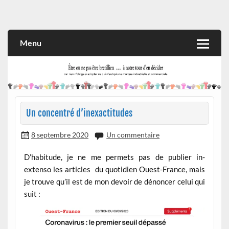
Skip
to
Rien n'oblige à adopter ce qui n'est qu'une marque industrielle
CITOYEN D'ILLE-ET-VILAINE
content
et commerciale
Menu
Un concentré d’inexactitudes
8 septembre 2020
Un commentaire
D’habitude, je ne me permets pas de publier in-
extenso les articles du quotidien Ouest-France, mais
je trouve qu’il est de mon devoir de dénoncer celui qui
suit :