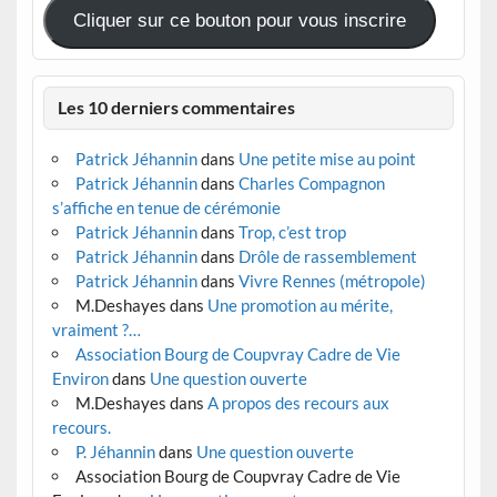
Cliquer sur ce bouton pour vous inscrire
Les 10 derniers commentaires
Patrick Jéhannin
dans
Une petite mise au point
Patrick Jéhannin
dans
Charles Compagnon
s’affiche en tenue de cérémonie
Patrick Jéhannin
dans
Trop, c’est trop
Patrick Jéhannin
dans
Drôle de rassemblement
Patrick Jéhannin
dans
Vivre Rennes (métropole)
M.Deshayes
dans
Une promotion au mérite,
vraiment ?…
Association Bourg de Coupvray Cadre de Vie
Environ
dans
Une question ouverte
M.Deshayes
dans
A propos des recours aux
recours.
P. Jéhannin
dans
Une question ouverte
Association Bourg de Coupvray Cadre de Vie