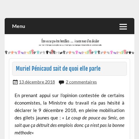
Skip
to
Rien n'oblige à adopter ce qui n'est qu'une marque industrielle
CITOYEN D'ILLE-ET-VILAINE
content
et commerciale
Menu
Muriel Pénicaud sait de quoi elle parle
13 décembre 2018
2 commentaires
En prenant appui sur l’opinion contestée de certains
économistes, la Ministre du travail n’a pas hésité à
déclarer le 9 décembre 2018, en pleine mobilisation
des gilets jaunes que : «
Le coup de pouce au Smic, on
sait que ça détruit des emplois donc ça n’est pas la bonne
méthode
«