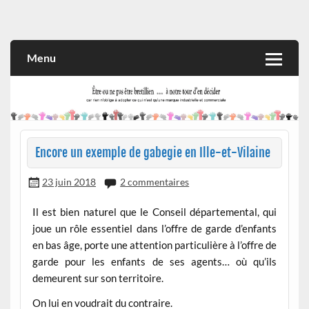
Skip
to
Rien n'oblige à adopter ce qui n'est qu'une marque industrielle
CITOYEN D'ILLE-ET-VILAINE
content
et commerciale
Menu
Encore un exemple de gabegie en Ille-et-Vilaine
23 juin 2018
2 commentaires
Il est bien naturel que le Conseil départemental, qui
joue un rôle essentiel dans l’offre de garde d’enfants
en bas âge, porte une attention particulière à l’offre de
garde pour les enfants de ses agents… où qu’ils
demeurent sur son territoire.
On lui en voudrait du contraire.