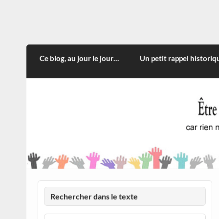
Skip
to
content
CITOYEN D'ILLE-ET-VILA
Rien n'oblige à adopter ce qui n'est qu'une
Ce blog, au jour le jour…
Un petit rappel historiq
Rechercher dans le texte