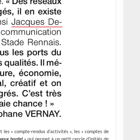
t les « compte-rendus d’activités », les « comptes de
oyeux bordel
» qui permet à un petit cercle d’initiés de