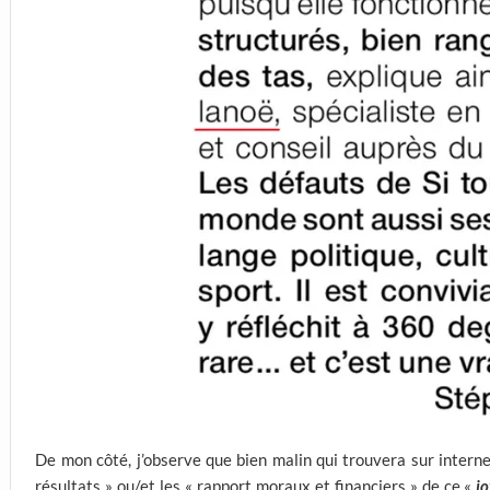
De mon côté, j’observe que bien malin qui trouvera sur interne
résultats » ou/et les « rapport moraux et financiers » de ce «
j