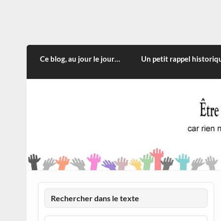
Skip
to
content
CITOYEN D'ILLE-ET-VILA
Rien n'oblige à adopter ce qui n'est qu'une
Ce blog, au jour le jour…
Un petit rappel historiq
Rechercher dans le texte