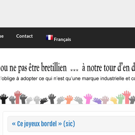
INE
 marque industrielle et commerciale
ue
Contact
Français
« Ce joyeux bordel » (sic)