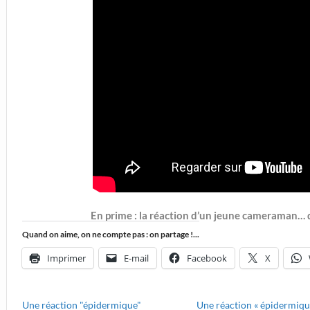
En prime : la réaction d’un jeune cameraman… qu
Quand on aime, on ne compte pas : on partage !...
Imprimer
E-mail
Facebook
X
Une réaction "épidermique"
Une réaction « épidermiqu