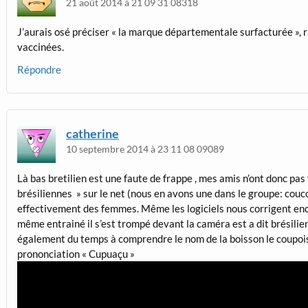
21 août 2014 à 21 09 31 08318
J’aurais osé préciser « la marque départementale surfacturée », r
vaccinées.
Répondre
catherine
10 septembre 2014 à 23 11 08 09089
Là bas bretilien est une faute de frappe , mes amis n’ont donc pas
brésiliennes » sur le net (nous en avons une dans le groupe: couco
effectivement des femmes. Même les logiciels nous corrigent enco
même entrainé il s’est trompé devant la caméra est a dit brésilien
également du temps à comprendre le nom de la boisson le coupoisso
prononciation « Cupuaçu »