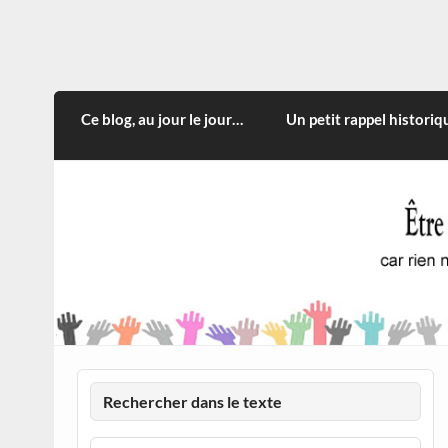
Skip
to
content
CITOYEN D'ILLE-ET-VILA
Rien n'oblige à adopter ce qui n'est qu'une
Ce blog, au jour le jour…
Un petit rappel historiq
Rechercher dans le texte