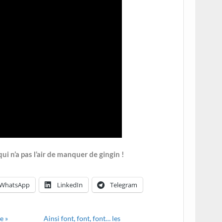
i n’a pas l’air de manquer de gingin !
WhatsApp
LinkedIn
Telegram
e »
Ainsi font, font, font… les