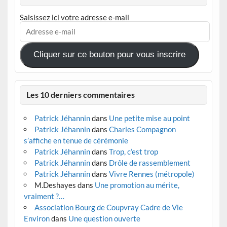
Saisissez ici votre adresse e-mail
Adresse
e-
mail
Cliquer sur ce bouton pour vous inscrire
Les 10 derniers commentaires
Patrick Jéhannin
dans
Une petite mise au point
Patrick Jéhannin
dans
Charles Compagnon
s’affiche en tenue de cérémonie
Patrick Jéhannin
dans
Trop, c’est trop
Patrick Jéhannin
dans
Drôle de rassemblement
Patrick Jéhannin
dans
Vivre Rennes (métropole)
M.Deshayes
dans
Une promotion au mérite,
vraiment ?…
Association Bourg de Coupvray Cadre de Vie
Environ
dans
Une question ouverte