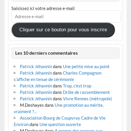
Saisissez ici votre adresse e-mail
Adresse
e-
mail
Cliquer sur ce bouton pour vous inscrire
Les 10 derniers commentaires
Patrick Jéhannin
dans
Une petite mise au point
Patrick Jéhannin
dans
Charles Compagnon
s’affiche en tenue de cérémonie
Patrick Jéhannin
dans
Trop, c’est trop
Patrick Jéhannin
dans
Drôle de rassemblement
Patrick Jéhannin
dans
Vivre Rennes (métropole)
M.Deshayes
dans
Une promotion au mérite,
vraiment ?…
Association Bourg de Coupvray Cadre de Vie
Environ
dans
Une question ouverte
M.Deshayes
dans
A propos des recours aux