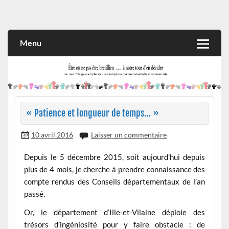
Skip
to
Rien n'oblige à adopter ce qui n'est qu'une marque industrielle
CITOYEN D'ILLE-ET-VILAINE
content
et commerciale
Menu
« Patience et longueur de temps… »
10 avril 2016
Laisser un commentaire
Depuis le 5 décembre 2015, soit aujourd’hui depuis
plus de 4 mois, je cherche à prendre connaissance des
compte rendus des Conseils départementaux de l’an
passé.
Or, le département d’Ille-et-Vilaine déploie des
trésors d’ingéniosité pour y faire obstacle : de