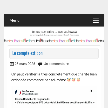
Skip
to
Rien n'oblige à adopter ce qui n'est qu'une marque industrielle
CITOYEN D'ILLE-ET-VILAINE
content
et commerciale
Menu
Le compte est bon
25 mars 2026
Un commentaire
On peut vérifier là très concrètement que charité bien
ordonnée commence par soi-même
.