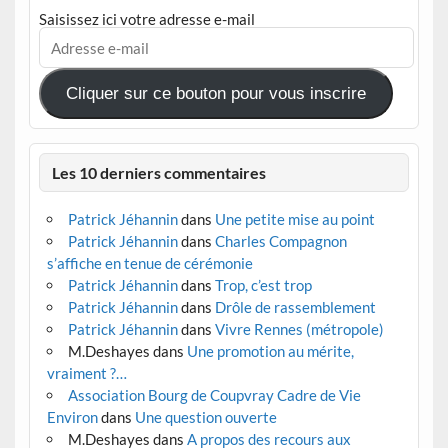
Saisissez ici votre adresse e-mail
Adresse
e-
mail
Cliquer sur ce bouton pour vous inscrire
Les 10 derniers commentaires
Patrick Jéhannin
dans
Une petite mise au point
Patrick Jéhannin
dans
Charles Compagnon
s’affiche en tenue de cérémonie
Patrick Jéhannin
dans
Trop, c’est trop
Patrick Jéhannin
dans
Drôle de rassemblement
Patrick Jéhannin
dans
Vivre Rennes (métropole)
M.Deshayes
dans
Une promotion au mérite,
vraiment ?…
Association Bourg de Coupvray Cadre de Vie
Environ
dans
Une question ouverte
M.Deshayes
dans
A propos des recours aux