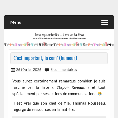
Skip
to
Rien n'oblige à adopter ce qui n'est qu'une marque industrielle
CITOYEN D'ILLE-ET-VILAINE
content
et commerciale
Menu
C’est important, la com’ (humour)
26 février 2026
5 commentaires
Vous aurez certainement remarqué combien je suis
fasciné par la liste «
L’Espoir Rennais
» et tout
spécialement par ses actions de communication.
Il est vrai que son chef de file, Thomas Rousseau,
regorge de ressources en la matière.