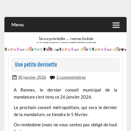
Skip
to
Rien n'oblige à adopter ce qui n'est qu'une marque industrielle
CITOYEN D'ILLE-ET-VILAINE
content
et commerciale
Menu
Une petite devinette
30 janvier 2026
2 commentaires
A Rennes, le dernier conseil municipal de la
mandature s’est tenu ce 26 janvier 2026.
Le prochain conseil métropolitain, qui sera le dernier
de la mandature, se tiendra le 5 février.
On rembobine (mais ne vous sentez pas obligé de tout