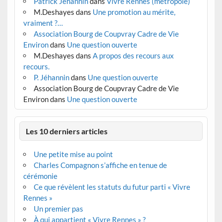
Patrick Jéhannin
dans
Vivre Rennes (métropole)
M.Deshayes
dans
Une promotion au mérite,
vraiment ?…
Association Bourg de Coupvray Cadre de Vie
Environ
dans
Une question ouverte
M.Deshayes
dans
A propos des recours aux
recours.
P. Jéhannin
dans
Une question ouverte
Association Bourg de Coupvray Cadre de Vie
Environ
dans
Une question ouverte
Les 10 derniers articles
Une petite mise au point
Charles Compagnon s’affiche en tenue de
cérémonie
Ce que révèlent les statuts du futur parti « Vivre
Rennes »
Un premier pas
À qui appartient « Vivre Rennes » ?