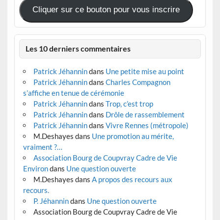
Cliquer sur ce bouton pour vous inscrire
Les 10 derniers commentaires
Patrick Jéhannin
dans
Une petite mise au point
Patrick Jéhannin
dans
Charles Compagnon
s’affiche en tenue de cérémonie
Patrick Jéhannin
dans
Trop, c’est trop
Patrick Jéhannin
dans
Drôle de rassemblement
Patrick Jéhannin
dans
Vivre Rennes (métropole)
M.Deshayes
dans
Une promotion au mérite,
vraiment ?…
Association Bourg de Coupvray Cadre de Vie
Environ
dans
Une question ouverte
M.Deshayes
dans
A propos des recours aux
recours.
P. Jéhannin
dans
Une question ouverte
Association Bourg de Coupvray Cadre de Vie