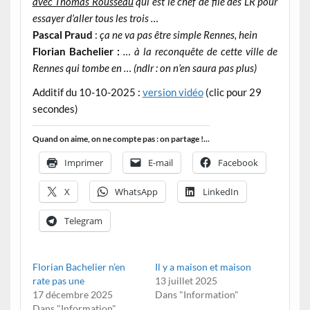
avec Thomas Rousseau
qui est le chef de file des LR pour
essayer d’aller tous les trois …
Pascal Praud
:
ça ne va pas être simple Rennes, hein
Florian Bachelier :
… à la reconquête de cette ville de
Rennes qui tombe en … (ndlr : on n’en saura pas plus)
Additif du 10-10-2025 :
version vidéo
(clic pour 29
secondes)
Quand on aime, on ne compte pas : on partage !...
Imprimer
E-mail
Facebook
X
WhatsApp
LinkedIn
Telegram
Florian Bachelier n’en
Il y a maison et maison
rate pas une
13 juillet 2025
17 décembre 2025
Dans "Information"
Dans "Information"