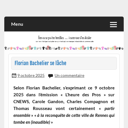
Skip
to
Rien n'oblige à adopter ce qui n'est qu'une marque industrielle
CITOYEN D'ILLE-ET-VILAINE
content
et commerciale
Menu
Florian Bachelier se lâche
9 octobre 2025
Un commentaire
Selon Florian Bachelier, s’exprimant ce 9 octobre
2025 dans l’émission « L’heure des Pros » sur
CNEWS, Carole Gandon, Charles Compagnon et
Thomas Rousseau vont certainement «
partir
ensemble
» «
à la reconquête de cette ville de Rennes qui
tombe en
(inaudible)
»