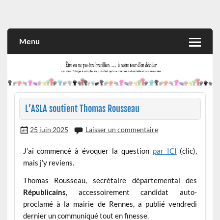
Skip
to
Rien n'oblige à adopter ce qui n'est qu'une marque industrielle
CITOYEN D'ILLE-ET-VILAINE
content
et commerciale
Menu
L’ASLA soutient Thomas Rousseau
25 juin 2025
Laisser un commentaire
J’ai commencé à évoquer la question
par ICI
(clic),
mais j’y reviens.
Thomas Rousseau, secrétaire départemental des
Républicains
, accessoirement candidat auto-
proclamé à la mairie de Rennes, a publié vendredi
dernier un communiqué tout en finesse.