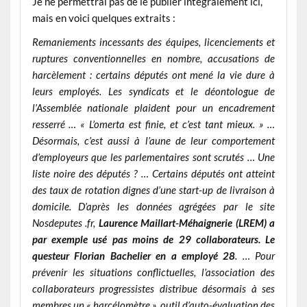
Je ne permettrai pas de le publier intégralement ici,
mais en voici quelques extraits :
Remaniements incessants des équipes, licenciements et
ruptures conventionnelles en nombre, accusations de
harcèlement : certains députés ont mené la vie dure à
leurs employés. Les syndicats et le déontologue de
l’Assemblée nationale plaident pour un encadrement
resserré … « L’omerta est finie, et c’est tant mieux. »
…
Désormais, c’est aussi à l’aune de leur comportement
d’employeurs que les parlementaires sont scrutés …
Une
liste noire des députés ?
…
Certains députés ont atteint
des taux de rotation dignes d’une start-up de livraison à
domicile. D’après les données agrégées par le site
Nosdeputes .fr,
Laurence Maillart-Méhaignerie (LREM) a
par exemple usé pas moins de 29 collaborateurs. Le
questeur Florian Bachelier en a employé 28
. …
Pour
prévenir les situations conflictuelles, l’association des
collaborateurs progressistes distribue désormais à ses
membres un « harcélomètre », outil d’auto-évaluation des