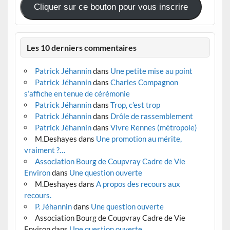
Cliquer sur ce bouton pour vous inscrire
Les 10 derniers commentaires
Patrick Jéhannin
dans
Une petite mise au point
Patrick Jéhannin
dans
Charles Compagnon
s’affiche en tenue de cérémonie
Patrick Jéhannin
dans
Trop, c’est trop
Patrick Jéhannin
dans
Drôle de rassemblement
Patrick Jéhannin
dans
Vivre Rennes (métropole)
M.Deshayes
dans
Une promotion au mérite,
vraiment ?…
Association Bourg de Coupvray Cadre de Vie
Environ
dans
Une question ouverte
M.Deshayes
dans
A propos des recours aux
recours.
P. Jéhannin
dans
Une question ouverte
Association Bourg de Coupvray Cadre de Vie
Environ
dans
Une question ouverte