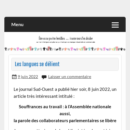
Skip
to
Rien n'oblige à adopter ce qui n'est qu'une marque industrielle
CITOYEN D'ILLE-ET-VILAINE
content
et commerciale
Menu
Les langues se délient
9 juin 2022
Laisser un commentaire
Le journal Sud-Ouest a publié hier soir, 8 juin 2022, un
article très intéressant intitulé :
Souffrances au travail : à l’Assemblée nationale
aussi,
la parole des collaborateurs parlementaires se libère