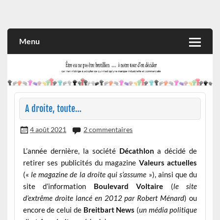
Skip
to
Rien n'oblige à adopter ce qui n'est qu'une marque industrielle
CITOYEN D'ILLE-ET-VILAINE
content
et commerciale
Menu
A droite, toute…
4 août 2021
2 commentaires
L’année dernière, la société
Décathlon
a décidé de
retirer ses publicités du magazine
Valeurs actuelles
(«
le magazine de la droite qui s’assume
»), ainsi que du
site d’information
Boulevard Voltaire
(
le site
d’extrême droite lancé en 2012 par Robert Ménard
) ou
encore de celui de
Breitbart News
(
un
média politique