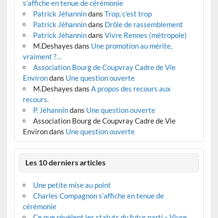
s’affiche en tenue de cérémonie
Patrick Jéhannin
dans
Trop, c’est trop
Patrick Jéhannin
dans
Drôle de rassemblement
Patrick Jéhannin
dans
Vivre Rennes (métropole)
M.Deshayes
dans
Une promotion au mérite,
vraiment ?…
Association Bourg de Coupvray Cadre de Vie
Environ
dans
Une question ouverte
M.Deshayes
dans
A propos des recours aux
recours.
P. Jéhannin
dans
Une question ouverte
Association Bourg de Coupvray Cadre de Vie
Environ
dans
Une question ouverte
Les 10 derniers articles
Une petite mise au point
Charles Compagnon s’affiche en tenue de
cérémonie
Ce que révèlent les statuts du futur parti « Vivre