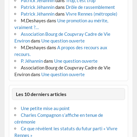
Patrick Jéhannin
dans
Trop, c’est trop
Patrick Jéhannin
dans
Drôle de rassemblement
Patrick Jéhannin
dans
Vivre Rennes (métropole)
M.Deshayes
dans
Une promotion au mérite,
vraiment ?…
Association Bourg de Coupvray Cadre de Vie
Environ
dans
Une question ouverte
M.Deshayes
dans
A propos des recours aux
recours.
P. Jéhannin
dans
Une question ouverte
Association Bourg de Coupvray Cadre de Vie
Environ
dans
Une question ouverte
Les 10 derniers articles
Une petite mise au point
Charles Compagnon s’affiche en tenue de
cérémonie
Ce que révèlent les statuts du futur parti « Vivre
Rennes »