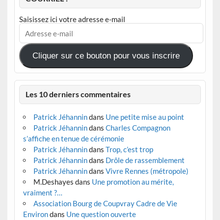
Saisissez ici votre adresse e-mail
Adresse
e-
mail
Cliquer sur ce bouton pour vous inscrire
Les 10 derniers commentaires
Patrick Jéhannin
dans
Une petite mise au point
Patrick Jéhannin
dans
Charles Compagnon
s’affiche en tenue de cérémonie
Patrick Jéhannin
dans
Trop, c’est trop
Patrick Jéhannin
dans
Drôle de rassemblement
Patrick Jéhannin
dans
Vivre Rennes (métropole)
M.Deshayes
dans
Une promotion au mérite,
vraiment ?…
Association Bourg de Coupvray Cadre de Vie
Environ
dans
Une question ouverte