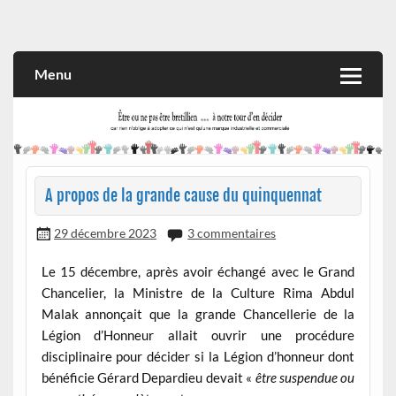
Skip
to
Rien n'oblige à adopter ce qui n'est qu'une marque industrielle
CITOYEN D'ILLE-ET-VILAINE
content
et commerciale
Menu
A propos de la grande cause du quinquennat
29 décembre 2023
3 commentaires
Le 15 décembre, après avoir échangé avec le Grand
Chancelier, la Ministre de la Culture Rima Abdul
Malak annonçait que la grande Chancellerie de la
Légion d’Honneur allait ouvrir une procédure
disciplinaire pour décider si la Légion d’honneur dont
bénéficie Gérard Depardieu devait «
être suspendue ou