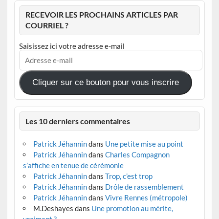
RECEVOIR LES PROCHAINS ARTICLES PAR
COURRIEL ?
Saisissez ici votre adresse e-mail
Adresse
e-
mail
Cliquer sur ce bouton pour vous inscrire
Les 10 derniers commentaires
Patrick Jéhannin
dans
Une petite mise au point
Patrick Jéhannin
dans
Charles Compagnon
s’affiche en tenue de cérémonie
Patrick Jéhannin
dans
Trop, c’est trop
Patrick Jéhannin
dans
Drôle de rassemblement
Patrick Jéhannin
dans
Vivre Rennes (métropole)
M.Deshayes
dans
Une promotion au mérite,
vraiment ?…