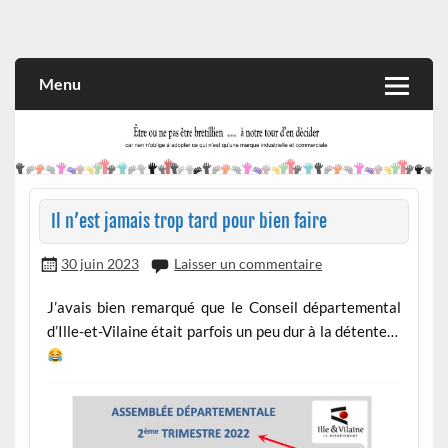
Skip
to
Rien n'oblige à adopter ce qui n'est qu'une marque industrielle
CITOYEN D'ILLE-ET-VILAINE
content
et commerciale
Menu
Il n’est jamais trop tard pour bien faire
30 juin 2023
Laisser un commentaire
J’avais bien remarqué que le Conseil départemental
d’Ille-et-Vilaine était parfois un peu dur à la détente…