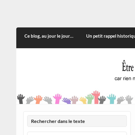
Skip
to
content
CITOYEN D'ILLE-ET-VILA
Rien n'oblige à adopter ce qui n'est qu'une
Ce blog, au jour le jour…
Un petit rappel historiq
Rechercher dans le texte