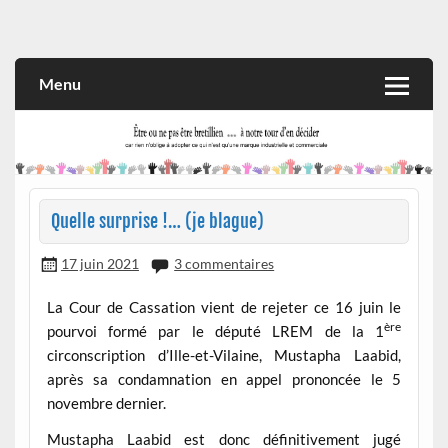
Skip
to
Rien n'oblige à adopter ce qui n'est qu'une marque industrielle
CITOYEN D'ILLE-ET-VILAINE
content
et commerciale
Menu
Quelle surprise !… (je blague)
17 juin 2021
3 commentaires
La Cour de Cassation vient de rejeter ce 16 juin le
ère
pourvoi formé par le député LREM de la 1
circonscription d’Ille-et-Vilaine, Mustapha Laabid,
après sa condamnation en appel prononcée le 5
novembre dernier.
Mustapha Laabid est donc définitivement jugé