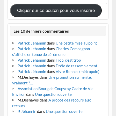
mail
Cliquer sur ce bouton pour vous inscrire
Les 10 derniers commentaires
Patrick Jéhannin
dans
Une petite mise au point
Patrick Jéhannin
dans
Charles Compagnon
s’affiche en tenue de cérémonie
Patrick Jéhannin
dans
Trop, c’est trop
Patrick Jéhannin
dans
Drôle de rassemblement
Patrick Jéhannin
dans
Vivre Rennes (métropole)
M.Deshayes
dans
Une promotion au mérite,
vraiment ?…
Association Bourg de Coupvray Cadre de Vie
Environ
dans
Une question ouverte
M.Deshayes
dans
A propos des recours aux
recours.
P. Jéhannin
dans
Une question ouverte