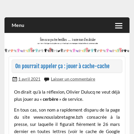
Skip
to
Rien n'oblige à adopter ce qui n'est qu'une marque industrielle
CITOYEN D'ILLE-ET-VILAINE
content
et commerciale
Menu
On pourrait appeler ça : jouer à cache-cache
1 avril 2021
Laisser un commentaire
On dirait qu’à la réflexion, Olivier Dulucq ne veut déjà
plus jouer au «
cerbère
» de service.
En tous cas, son nom a rapidement disparu de la page
du site www.nouslabretagne.bzh consacrée à la
presse, sur laquelle il figurait fièrement le 26 mars
dernier en toutes lettres (voir le cache de Google