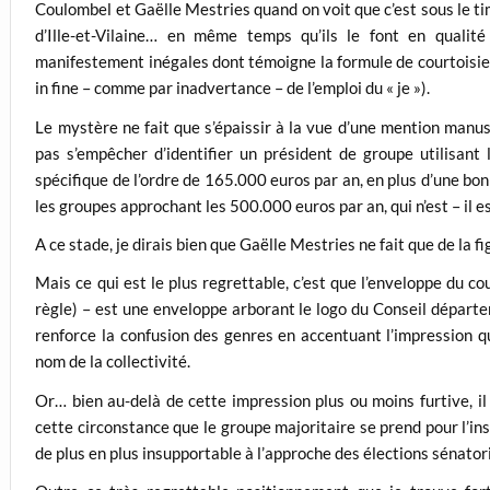
Coulombel et Gaëlle Mestries quand on voit que c’est sous le t
d’Ille-et-Vilaine… en même temps qu’ils le font en qualit
manifestement inégales dont témoigne la formule de courtoisie (
in fine – comme par inadvertance – de l’emploi du « je »).
Le mystère ne fait que s’épaissir à la vue d’une mention manus
pas s’empêcher d’identifier un président de groupe utilisan
spécifique de l’ordre de 165.000 euros par an, en plus d’une b
les groupes approchant les 500.000 euros par an, qui n’est – il e
A ce stade, je dirais bien que Gaëlle Mestries ne fait que de la fi
Mais ce qui est le plus regrettable, c’est que l’enveloppe du cour
règle) – est une enveloppe arborant le logo du Conseil départem
renforce la confusion des genres en accentuant l’impression 
nom de la collectivité.
Or… bien au-delà de cette impression plus ou moins furtive, il 
cette circonstance que le groupe majoritaire se prend pour l’inst
de plus en plus insupportable à l’approche des élections sénato