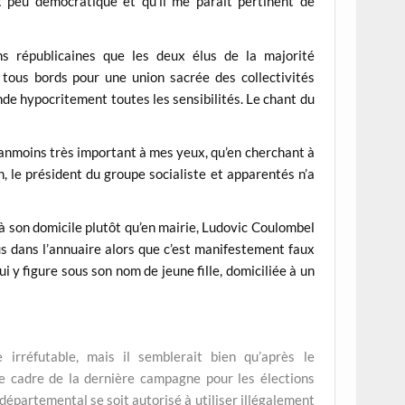
t peu démocratique et qu’il me parait pertinent de
ons républicaines que les deux élus de la majorité
tous bords pour une union sacrée des collectivités
ende hypocritement toutes les sensibilités. Le chant du
éanmoins très important à mes yeux, qu’en cherchant à
, le président du groupe socialiste et apparentés n’a
 à son domicile plutôt qu’en mairie, Ludovic Coulombel
us dans l’annuaire alors que c’est manifestement faux
i y figure sous son nom de jeune fille, domiciliée à un
 irréfutable, mais il semblerait bien qu’après le
 cadre de la dernière campagne pour les élections
départemental se soit autorisé à utiliser illégalement