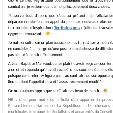
Outre ce très regrettable positionnement que je trouve for
combattre, je retiens quant à moi principalement deux choses.
J’observe tout d’abord que c’est au prétexte de félicitati
départementale font un appel du pied aux nouveaux élus de 
territoriales, d’inspiration «
Territoires unis
» (clic), qui transc
cygne est émouvant…
Je note ensuite, sur un plan beaucoup plus terre à terre mais n
ne concéder à la marge qu’une possible maladresse de diffusion
pas hésité à mentir effrontément.
A Jean-Baptiste Marvaud, qui se plaint d’avoir reçu ce courrier
a en effet répondu qu’il avait récupéré les coordonnées des él
puisque ce dernier n’y figure pas… au contraire de son épouse qu
lieu-dit dont l’appellation a été assez récemment modifiée.
On m’a toujours appris que ce n’était pas beau de mentir…
NB : c’est pour moi très difficile d’en apporter la preuve
Rassemblement National et La République en Marche dans le
municipales, le groupe des Socialistes et apparentés du Conseil 