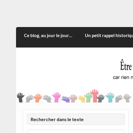
Skip
to
content
CITOYEN D'ILLE-ET-VILA
Rien n'oblige à adopter ce qui n'est qu'une
Ce blog, au jour le jour…
Un petit rappel historiq
Rechercher dans le texte