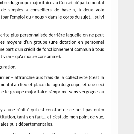
imbre du groupe majoritaire au Conseil départemental
é de simples « conseillers de base », à deux voix
par l’emploi du « nous » dans le corps du sujet… suivi
crite plus personnalisée derrière laquelle on ne peut
t les moyens d’un groupe (une dotation en personnel
onne part d’un crédit de fonctionnement commun à tous
st vrai – qu’à moitié consommé).
guration.
rier – affranchie aux frais de la collectivité (c’est la
ental au lieu et place du logo du groupe, et que ceci
que le groupe majoritaire s’exprime sans vergogne au
y a une réalité qui est constante : ce n’est pas qu’en
itution, tant s’en faut… et c’est, de mon point de vue,
riales puis départementales.