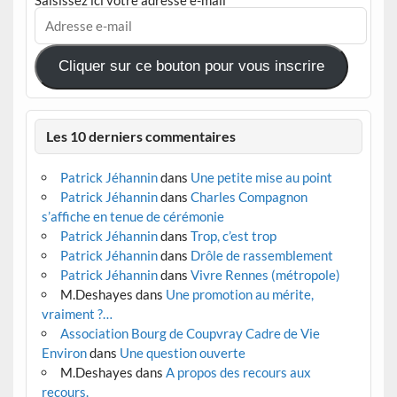
Saisissez ici votre adresse e-mail
Adresse
e-
mail
Cliquer sur ce bouton pour vous inscrire
Les 10 derniers commentaires
Patrick Jéhannin
dans
Une petite mise au point
Patrick Jéhannin
dans
Charles Compagnon
s’affiche en tenue de cérémonie
Patrick Jéhannin
dans
Trop, c’est trop
Patrick Jéhannin
dans
Drôle de rassemblement
Patrick Jéhannin
dans
Vivre Rennes (métropole)
M.Deshayes
dans
Une promotion au mérite,
vraiment ?…
Association Bourg de Coupvray Cadre de Vie
Environ
dans
Une question ouverte
M.Deshayes
dans
A propos des recours aux
recours.