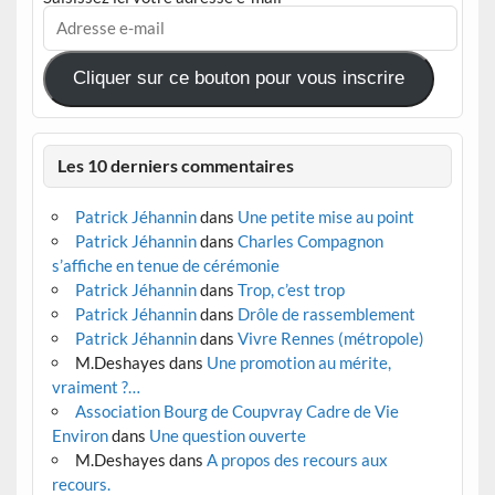
Adresse
e-
mail
Cliquer sur ce bouton pour vous inscrire
Les 10 derniers commentaires
Patrick Jéhannin
dans
Une petite mise au point
Patrick Jéhannin
dans
Charles Compagnon
s’affiche en tenue de cérémonie
Patrick Jéhannin
dans
Trop, c’est trop
Patrick Jéhannin
dans
Drôle de rassemblement
Patrick Jéhannin
dans
Vivre Rennes (métropole)
M.Deshayes
dans
Une promotion au mérite,
vraiment ?…
Association Bourg de Coupvray Cadre de Vie
Environ
dans
Une question ouverte
M.Deshayes
dans
A propos des recours aux
recours.