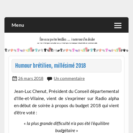
Skip
to
Rien n'oblige à adopter ce qui n'est qu'une marque industrielle
CITOYEN D'ILLE-ET-VILAINE
content
et commerciale
Menu
Humour brétilien, millésimé 2018
26 mars 2018
Un commentaire
Jean-Luc Chenut, Président du Conseil départemental
d’Ille-et-Vilaine, vient de s’exprimer sur Radio alpha
en début de soirée à propos du budget 2018 qui vient
d’être voté :
«
la plus grande difficulté n’a pas été l’équilibre
budgétaire
»