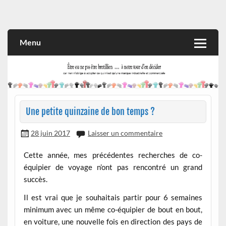
Skip
to
Rien n'oblige à adopter ce qui n'est qu'une marque industrielle
CITOYEN D'ILLE-ET-VILAINE
content
et commerciale
Menu
Une petite quinzaine de bon temps ?
28 juin 2017
Laisser un commentaire
Cette année, mes précédentes recherches de co-
équipier de voyage n’ont pas rencontré un grand
succès.
Il est vrai que je souhaitais partir pour 6 semaines
minimum avec un même co-équipier de bout en bout,
en voiture, une nouvelle fois en direction des pays de