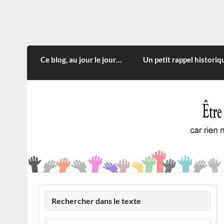
Skip
to
content
CITOYEN D'ILLE-ET-VILA
Rien n'oblige à adopter ce qui n'est qu'une
Ce blog, au jour le jour…
Un petit rappel historiq
Rechercher dans le texte