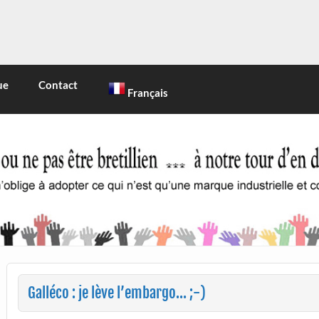
INE
 marque industrielle et commerciale
ue
Contact
Français
Galléco : je lève l’embargo… ;-)