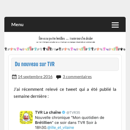
Skip
to
Rien n'oblige à adopter ce qui n'est qu'une marque industrielle
CITOYEN D'ILLE-ET-VILAINE
content
et commerciale
Menu
Du nouveau sur TVR
14 septembre 2016
3 commentaires
J’ai récemment relevé ce tweet qui a été publié la
semaine dernière :