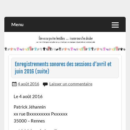
Skip
to
Rien n'oblige à adopter ce qui n'est qu'une marque industrielle
CITOYEN D'ILLE-ET-VILAINE
content
et commerciale
Menu
Enregistrements sonores des sessions d’avril et
juin 2016 (suite)
4 août 2016
Laisser un commentaire
Le 4 août 2016
Patrick Jéhannin
xx rue Bxxxxxxxxx Pxxxxxx
35000 – Rennes