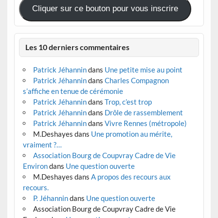
Cliquer sur ce bouton pour vous inscrire
Les 10 derniers commentaires
Patrick Jéhannin
dans
Une petite mise au point
Patrick Jéhannin
dans
Charles Compagnon
s’affiche en tenue de cérémonie
Patrick Jéhannin
dans
Trop, c’est trop
Patrick Jéhannin
dans
Drôle de rassemblement
Patrick Jéhannin
dans
Vivre Rennes (métropole)
M.Deshayes
dans
Une promotion au mérite,
vraiment ?…
Association Bourg de Coupvray Cadre de Vie
Environ
dans
Une question ouverte
M.Deshayes
dans
A propos des recours aux
recours.
P. Jéhannin
dans
Une question ouverte
Association Bourg de Coupvray Cadre de Vie