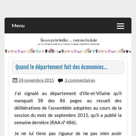
Skip
to
Rien n'oblige à adopter ce qui n'est qu'une marque industrielle
CITOYEN D'ILLE-ET-VILAINE
content
et commerciale
Menu
Quand le département fait des économies…
24 novembre 2015
3 commentaires
J’ai signalé au département d’Ille-et-Vilaine qu’il
manquait 38 des 86 pages au recueil des
délibérations de l’assemblée adoptées au cours de la
session du mois de septembre 2015, qu’il a publié la
semaine dernière (RAA n° 486).
Je ne lui tiens pas rigueur de ne pas m’en avoir