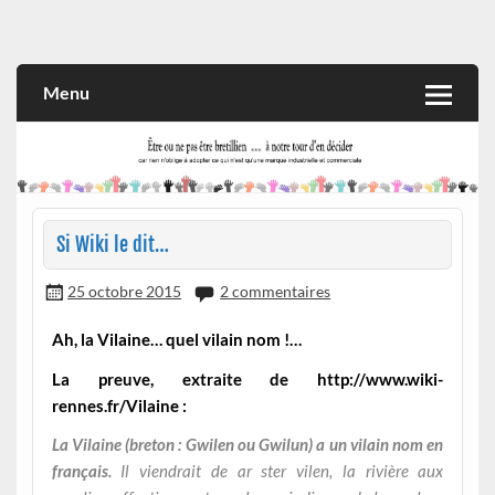
Skip
to
Rien n'oblige à adopter ce qui n'est qu'une marque industrielle
CITOYEN D'ILLE-ET-VILAINE
content
et commerciale
Menu
Si Wiki le dit…
25 octobre 2015
2 commentaires
Ah, la Vilaine… quel vilain nom !…
La preuve, extraite de http://www.wiki-
rennes.fr/Vilaine :
La Vilaine (breton : Gwilen ou Gwilun) a un vilain nom en
français.
Il viendrait de ar ster vilen, la rivière aux