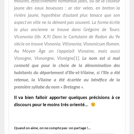
moulins, effectivement nombreux jadis, ou de la couleur
jaune des eaux boueuses : ar ster velen, en breton la
rivière jaune, hypothèse d’autant plus tenace que son
aspect en ville ne la dément pas souvent. La forme écrite
la plus ancienne se trouve dans Grégoire de Tours:
Vicenonia (lib. X,9) Dans le Cartulaire de Redon du 9e
siècle on trouve Visnonia, Vitisnonia, Visnonicum flumen.
Au Moyen Âge on l’appelait Visnaine, mais aussi
Visnogne, Visnongne, Visnègne[1].
Le nom est si mal
connoté que pour le choix de la dénomination des
habitants du département d’Ille-et-Vilaine, si l’Ille a été
retenue, la Vilaine a été écartée au bénéfice de la
première syllabe du nom « Bretagne ».
Il va bien falloir apporter quelques précisions à ce
discours pour le moins très orienté…
Quand on aime, on ne compte pas : on partage !...