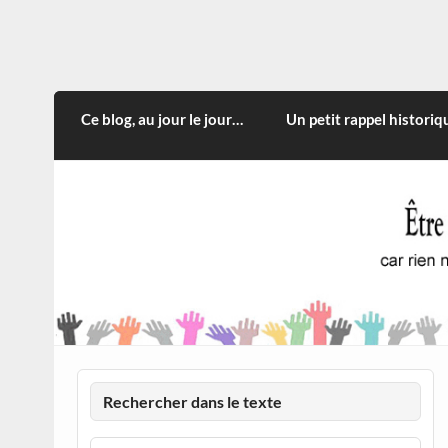
Skip
to
content
CITOYEN D'ILLE-ET-VILA
Rien n'oblige à adopter ce qui n'est qu'une
Ce blog, au jour le jour…
Un petit rappel historiq
Rechercher dans le texte