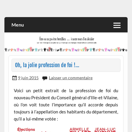
Skip
to
Rien n'oblige à adopter ce qui n'est qu'une marque industrielle
CITOYEN D'ILLE-ET-VILAINE
content
et commerciale
Menu
Oh, la jolie profession de foi !…
9 juin 2015
Laisser un commentaire
Voici un petit extrait de la profession de foi du
nouveau Président du Conseil général d’Ille-et-Vilaine,
où l’on voit toute l’importance qu’il accorde depuis
toujours à l’appellation des habitants du département,
qu’il a lui-même votée :