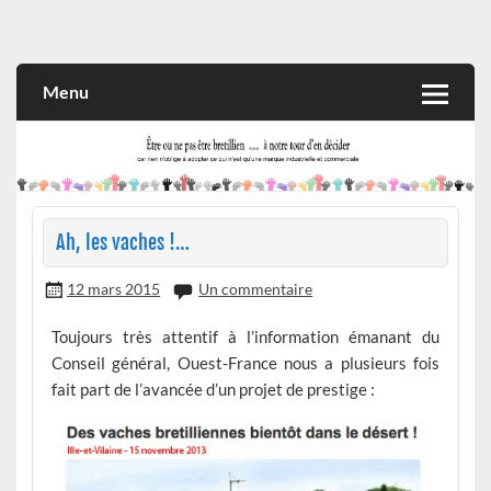
Skip
to
Rien n'oblige à adopter ce qui n'est qu'une marque industrielle
CITOYEN D'ILLE-ET-VILAINE
content
et commerciale
Menu
Ah, les vaches !…
12 mars 2015
Un commentaire
Toujours très attentif à l’information émanant du
Conseil général, Ouest-France nous a plusieurs fois
fait part de l’avancée d’un projet de prestige :