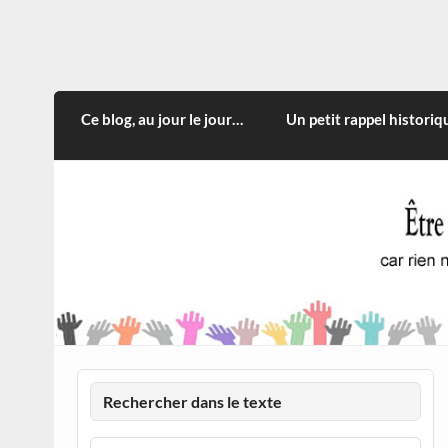
Skip
to
content
CITOYEN D'ILLE-ET-VILA
Rien n'oblige à adopter ce qui n'est qu'une
Ce blog, au jour le jour…
Un petit rappel historiq
Rechercher dans le texte