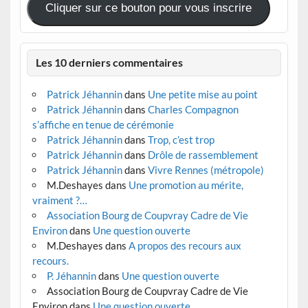
Cliquer sur ce bouton pour vous inscrire
Les 10 derniers commentaires
Patrick Jéhannin
dans
Une petite mise au point
Patrick Jéhannin
dans
Charles Compagnon
s’affiche en tenue de cérémonie
Patrick Jéhannin
dans
Trop, c’est trop
Patrick Jéhannin
dans
Drôle de rassemblement
Patrick Jéhannin
dans
Vivre Rennes (métropole)
M.Deshayes
dans
Une promotion au mérite,
vraiment ?…
Association Bourg de Coupvray Cadre de Vie
Environ
dans
Une question ouverte
M.Deshayes
dans
A propos des recours aux
recours.
P. Jéhannin
dans
Une question ouverte
Association Bourg de Coupvray Cadre de Vie
Environ
dans
Une question ouverte