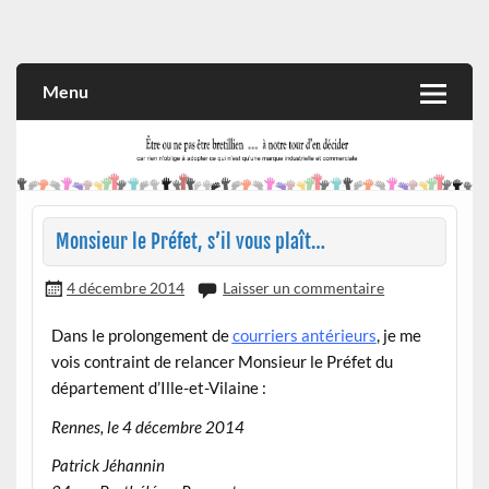
Skip
to
Rien n'oblige à adopter ce qui n'est qu'une marque industrielle
CITOYEN D'ILLE-ET-VILAINE
content
et commerciale
Menu
Monsieur le Préfet, s’il vous plaît…
4 décembre 2014
Laisser un commentaire
Dans le prolongement de
courriers antérieurs
, je me
vois contraint de relancer Monsieur le Préfet du
département d’Ille-et-Vilaine :
Rennes, le 4 décembre 2014
Patrick Jéhannin