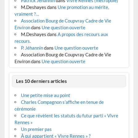
Patrick Jéhannin
dans
Vivre Rennes (métropole)
M.Deshayes
dans
Une promotion au mérite,
vraiment ?…
Association Bourg de Coupvray Cadre de Vie
Environ
dans
Une question ouverte
M.Deshayes
dans
A propos des recours aux
recours.
P. Jéhannin
dans
Une question ouverte
Association Bourg de Coupvray Cadre de Vie
Environ
dans
Une question ouverte
Les 10 derniers articles
Une petite mise au point
Charles Compagnon s’affiche en tenue de
cérémonie
Ce que révèlent les statuts du futur parti « Vivre
Rennes »
Un premier pas
À qui appartient « Vivre Rennes » ?