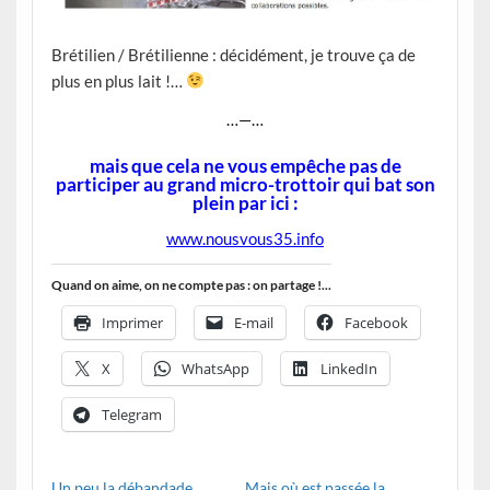
Brétilien / Brétilienne : décidément, je trouve ça de
plus en plus lait !…
…—…
mais que cela ne vous empêche pas de
participer au grand micro-trottoir qui bat son
plein par ici :
www.nousvous35.info
Quand on aime, on ne compte pas : on partage !...
Imprimer
E-mail
Facebook
X
WhatsApp
LinkedIn
Telegram
Un peu la débandade…
Mais où est passée la