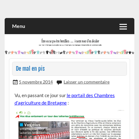
Skip
to
Rien n'oblige à adopter ce qui n'est qu'une marque industrielle
CITOYEN D'ILLE-ET-VILAINE
content
et commerciale
Menu
De mal en pis
5 novembre 2014
Laisser un commentaire
Vu, en passant ce jour sur
le portail des Chambres
d’agriculture de Bretagne
: