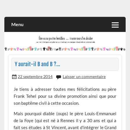
Skip
to
Rien n'oblige à adopter ce qui n'est qu'une marque industrielle
CITOYEN D'ILLE-ET-VILAINE
content
et commerciale
Menu
Y aurait-il B and B ?…
22 septembre 2014
Laisser un commentaire
Je tiens à adresser toutes mes félicitations au père
Frank Tehel pour sa divine promotion ainsi que pour
son baptême civil à cette occasion.
Mais pourquoi diable (oups) le père Louis-Emmanuel
de la Foye (qui est né à Rennes il y a 30 ans et qui a
fait ses études à St Vincent, avant d’intégrer le Grand