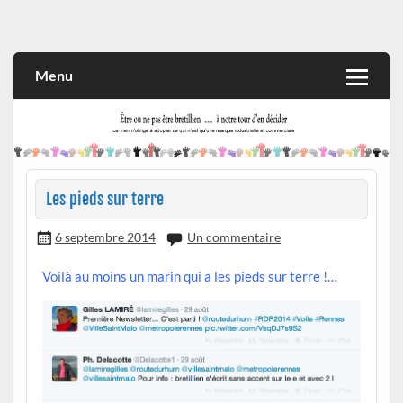
Skip
to
Rien n'oblige à adopter ce qui n'est qu'une marque industrielle
CITOYEN D'ILLE-ET-VILAINE
content
et commerciale
Menu
Les pieds sur terre
6 septembre 2014
Un commentaire
Voilà au moins un marin qui a les pieds sur terre !…