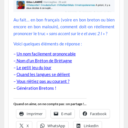
Au fait… en bon français (voire en bon breton ou bien
encore en bon malouin), comment doit-on réellement
prononcer le truc «
sans accent sur le e et avec 2 l
» ?
Voici quelques éléments de réponse :
–
Un nom facilement prononçable
–
Nom d’un Bréton de Brètagne
–
Le petit jeu du jour
–
Quand les langues se délient
–
Vous n’étiez pas au courant ?
–
Génération Bretons !
Quand on aime, on ne compte pas : on partage !...
Imprimer
E-mail
Facebook
X
WhatsApp
LinkedIn