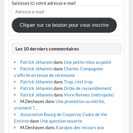
Saisissez ici votre adresse e-mail
Adresse
e-
mail
Cliquer sur ce bouton pour vous inscrire
Les 10 derniers commentaires
Patrick Jéhannin
dans
Une petite mise au point
Patrick Jéhannin
dans
Charles Compagnon
s’affiche en tenue de cérémonie
Patrick Jéhannin
dans
Trop, c’est trop
Patrick Jéhannin
dans
Drôle de rassemblement
Patrick Jéhannin
dans
Vivre Rennes (métropole)
M.Deshayes
dans
Une promotion au mérite,
vraiment ?…
Association Bourg de Coupvray Cadre de Vie
Environ
dans
Une question ouverte
M.Deshayes
dans
A propos des recours aux