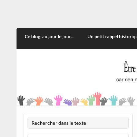
Skip
to
content
CITOYEN D'ILLE-ET-VILA
Rien n'oblige à adopter ce qui n'est qu'une
Ce blog, au jour le jour…
Un petit rappel historiq
Rechercher dans le texte