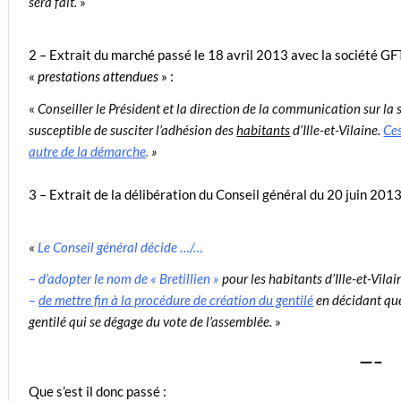
sera fait.
»
2 – Extrait du marché passé le 18 avril 2013 avec la société G
«
prestations attendues
» :
«
Conseiller le Président et la direction de la communication sur la
susceptible de susciter l’adhésion des
habitants
d’Ille-et-Vilaine.
Ces
autre de la démarche
.
»
3 – Extrait de la délibération du Conseil général du 20 juin 201
«
Le Conseil général décide …/…
–
d’adopter le nom de « Bretillien »
pour les habitants d’Ille-et-Vilai
–
de mettre fin à la procédure de création du gentilé
en décidant que 
gentilé qui se dégage du vote de l’assemblée.
»
—–
Que s’est il donc passé :