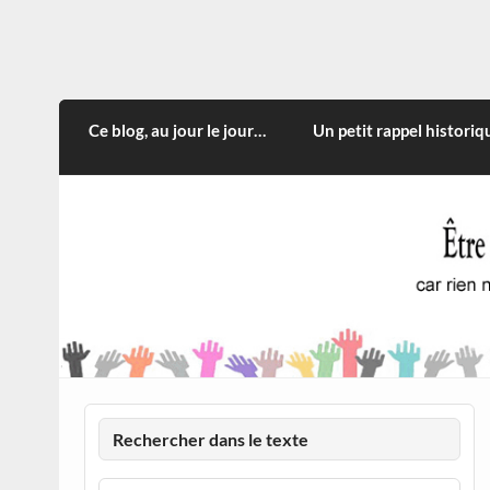
Skip
to
content
CITOYEN D'ILLE-ET-VILA
Rien n'oblige à adopter ce qui n'est qu'une
Ce blog, au jour le jour…
Un petit rappel historiq
Rechercher dans le texte