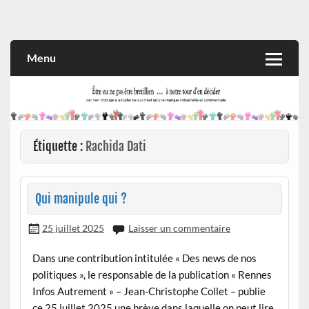
Skip
to
Rien n'oblige à adopter ce qui n'est qu'une marque industrielle
CITOYEN D'ILLE-ET-VILAINE
content
et commerciale
Menu
Étiquette :
Rachida Dati
Qui manipule qui ?
25 juillet 2025
Laisser un commentaire
Dans une contribution intitulée « Des news de nos
politiques », le responsable de la publication « Rennes
Infos Autrement » – Jean-Christophe Collet – publie
ce 25 juillet 2025 une brève dans laquelle on peut lire