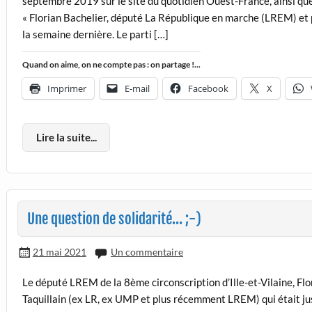
septembre 2019 sur le site du quotidien Ouest-France, ainsi que s
« Florian Bachelier, député La République en marche (LREM) et 
la semaine dernière. Le parti […]
Quand on aime, on ne compte pas : on partage !...
Imprimer
E-mail
Facebook
X
Lire la suite...
Une question de solidarité… ;-)
21 mai 2021
Un commentaire
Le député LREM de la 8ème circonscription d’Ille-et-Vilaine, Fl
Taquillain (ex LR, ex UMP et plus récemment LREM) qui était ju