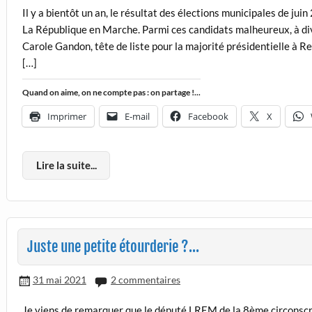
Il y a bientôt un an, le résultat des élections municipales de ju
La République en Marche. Parmi ces candidats malheureux, à divers
Carole Gandon, tête de liste pour la majorité présidentielle à Re
[…]
Quand on aime, on ne compte pas : on partage !...
Imprimer
E-mail
Facebook
X
Lire la suite...
Juste une petite étourderie ?…
31 mai 2021
2 commentaires
Je viens de remarquer que le député LREM de la 8ème circonscript