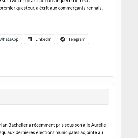
ur Twitter un article dans lequel on lit ceci :
premier questeur, a écrit aux commerçants rennais,
WhatsApp
LinkedIn
Telegram
orian Bachelier a récemment pris sous son aile Aurélie
squ’aux dernières élections municipales adjointe au