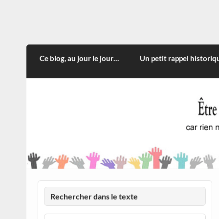
Skip
to
content
CITOYEN D'ILLE-ET-VILA
Rien n'oblige à adopter ce qui n'est qu'une
Ce blog, au jour le jour…
Un petit rappel historiq
Rechercher dans le texte