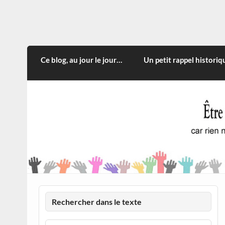
Skip
to
content
CITOYEN D'ILLE-ET-VILA
Rien n'oblige à adopter ce qui n'est qu'une
Ce blog, au jour le jour…
Un petit rappel historiq
Rechercher dans le texte