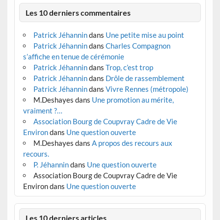
Les 10 derniers commentaires
Patrick Jéhannin
dans
Une petite mise au point
Patrick Jéhannin
dans
Charles Compagnon
s’affiche en tenue de cérémonie
Patrick Jéhannin
dans
Trop, c’est trop
Patrick Jéhannin
dans
Drôle de rassemblement
Patrick Jéhannin
dans
Vivre Rennes (métropole)
M.Deshayes
dans
Une promotion au mérite,
vraiment ?…
Association Bourg de Coupvray Cadre de Vie
Environ
dans
Une question ouverte
M.Deshayes
dans
A propos des recours aux
recours.
P. Jéhannin
dans
Une question ouverte
Association Bourg de Coupvray Cadre de Vie
Environ
dans
Une question ouverte
Les 10 derniers articles