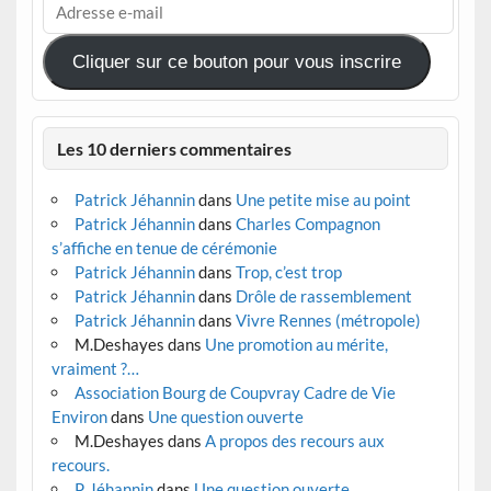
e-
mail
Cliquer sur ce bouton pour vous inscrire
Les 10 derniers commentaires
Patrick Jéhannin
dans
Une petite mise au point
Patrick Jéhannin
dans
Charles Compagnon
s’affiche en tenue de cérémonie
Patrick Jéhannin
dans
Trop, c’est trop
Patrick Jéhannin
dans
Drôle de rassemblement
Patrick Jéhannin
dans
Vivre Rennes (métropole)
M.Deshayes
dans
Une promotion au mérite,
vraiment ?…
Association Bourg de Coupvray Cadre de Vie
Environ
dans
Une question ouverte
M.Deshayes
dans
A propos des recours aux
recours.
P. Jéhannin
dans
Une question ouverte