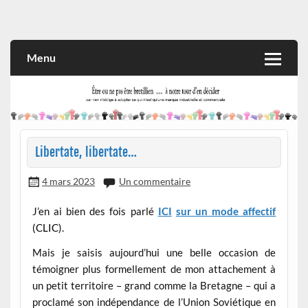
Skip
to
Rien n'oblige à adopter ce qui n'est qu'une marque industrielle
CITOYEN D'ILLE-ET-VILAINE
content
et commerciale
Menu
Libertate, libertate…
4 mars 2023
Un commentaire
J’en ai bien des fois parlé
ICI
sur un mode affectif
(
CLIC
).
Mais je saisis aujourd’hui une belle occasion de
témoigner plus formellement de mon attachement à
un petit territoire – grand comme la Bretagne – qui a
proclamé son indépendance de l’Union Soviétique en