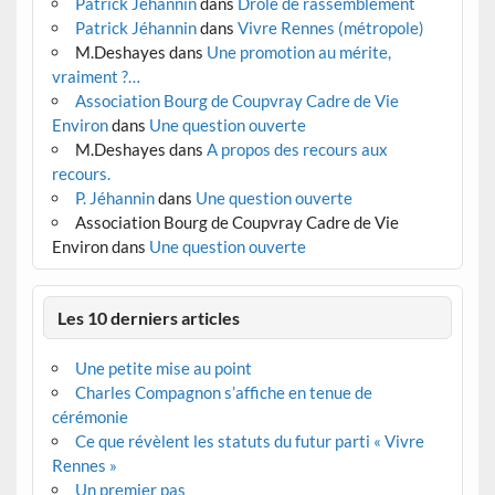
Patrick Jéhannin
dans
Drôle de rassemblement
Patrick Jéhannin
dans
Vivre Rennes (métropole)
M.Deshayes
dans
Une promotion au mérite,
vraiment ?…
Association Bourg de Coupvray Cadre de Vie
Environ
dans
Une question ouverte
M.Deshayes
dans
A propos des recours aux
recours.
P. Jéhannin
dans
Une question ouverte
Association Bourg de Coupvray Cadre de Vie
Environ
dans
Une question ouverte
Les 10 derniers articles
Une petite mise au point
Charles Compagnon s’affiche en tenue de
cérémonie
Ce que révèlent les statuts du futur parti « Vivre
Rennes »
Un premier pas