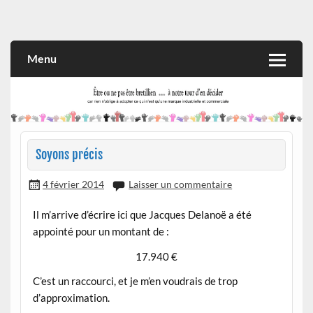
Skip
to
Rien n'oblige à adopter ce qui n'est qu'une marque industrielle
CITOYEN D'ILLE-ET-VILAINE
content
et commerciale
Menu
Soyons précis
4 février 2014
Laisser un commentaire
Il m’arrive d’écrire ici que Jacques Delanoë a été
appointé pour un montant de :
17.940 €
C’est un raccourci, et je m’en voudrais de trop
d’approximation.